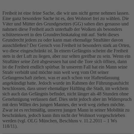
Freiheit ist eine feine Sache, die wir uns nicht gerne nehmen lassen.
Eine ganz besondere Sache ist es, den Wohnort frei zu wählen. Die
Väter und Mütter des Grundgesetzes (GG) sahen dies genauso und
nahmen diese Freiheit auch unterhalb der Wolken als besonders
schützenswert in den Grundrechtskatalog mit auf. Steht dieses
Grundrecht jedem zu oder kann man ehemalige Straftäter davon
ausschließen? Der Geruch von Freiheit ist besonders stark an Orten,
wo diese eingeschränkt ist. In einem Gefängnis scheint die Freiheit
stets in der Luft zu liegen, aber nur selten greifbar zu sein. Wenn ein
Straftäter seine Zeit abgesessen hat und die Tore sich öffnen, dann
ist die Freiheit endlich spürbar. In unserem Fall hat ein Mann seine
Strafe verbüßt und möchte nun weit weg vom Ort seiner
Gefangenschaft ziehen, was er auch schon vor Haftentlassung
angekündigt hatte. Jedoch wurde im Rahmen der Führungsaufsicht
beschlossen, dass unser ehemaliger Häftling die Stadt, im welchem
sich auch das Gefängnis befindet, nicht länger als 48 Stunden ohne
Genehmigung verlassen darf. Dies steht jedoch aber im Widerspruch
mit dem Willen des jungen Mannes, der weit weg ziehen möchte.
Zwar ist es rechtmäßig, unseren jungen Mann in seiner Mobilität zu
beschränken, jedoch kann ihm nicht der Wohnort vorgeschrieben
werden (vgl. OLG München, Beschluss v. 11.2.2011 – 1 Ws
118/11).